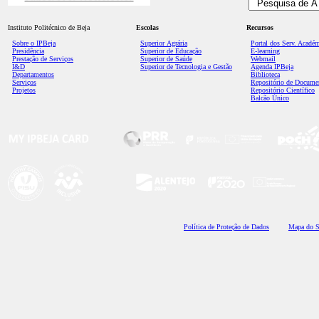
Instituto Politécnico de Beja
Escolas
Recursos
Sobre o IPBeja
Superior
Agrária
Portal dos Serv. Acadé
Presidência
Superior de Educação
E-learning
Prestação de Serviços
Superior de Saúde
Webmail
I&D
Superior de Tecnologia e Gestão
Agenda IPBeja
Departamentos
Biblioteca
Serviços
Repositório de Docume
Projetos
Repositório Científico
Balcão Único
Polí
tica de Proteção de Dados
Mapa do S