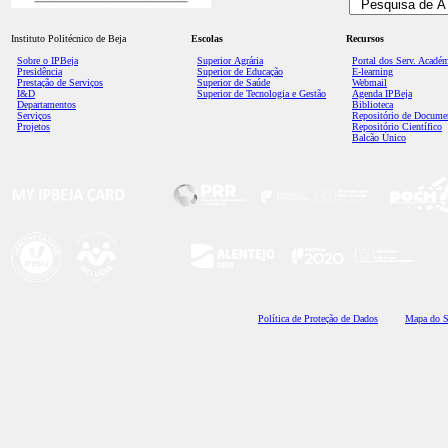
Instituto Politécnico de Beja
Escolas
Recursos
Sobre o IPBeja
Superior
Agrária
Portal dos Serv. Acadé
Presidência
Superior de Educação
E-learning
Prestação de Serviços
Superior de Saúde
Webmail
I&D
Superior de Tecnologia e Gestão
Agenda IPBeja
Departamentos
Biblioteca
Serviços
Repositório de Docume
Projetos
Repositório Científico
Balcão Único
Polí
tica de Proteção de Dados
Mapa do S