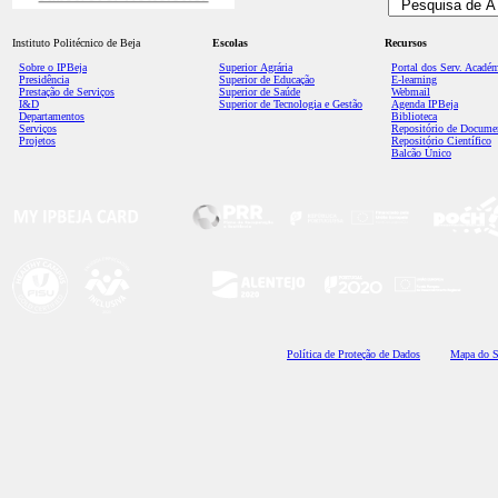
Instituto Politécnico de Beja
Escolas
Recursos
Sobre o IPBeja
Superior
Agrária
Portal dos Serv. Acadé
Presidência
Superior de Educação
E-learning
Prestação de Serviços
Superior de Saúde
Webmail
I&D
Superior de Tecnologia e Gestão
Agenda IPBeja
Departamentos
Biblioteca
Serviços
Repositório de Docume
Projetos
Repositório Científico
Balcão Único
Polí
tica de Proteção de Dados
Mapa do S