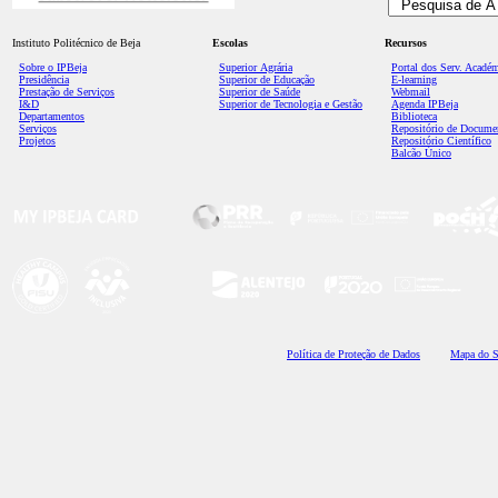
Instituto Politécnico de Beja
Escolas
Recursos
Sobre o IPBeja
Superior
Agrária
Portal dos Serv. Acadé
Presidência
Superior de Educação
E-learning
Prestação de Serviços
Superior de Saúde
Webmail
I&D
Superior de Tecnologia e Gestão
Agenda IPBeja
Departamentos
Biblioteca
Serviços
Repositório de Docume
Projetos
Repositório Científico
Balcão Único
Polí
tica de Proteção de Dados
Mapa do S