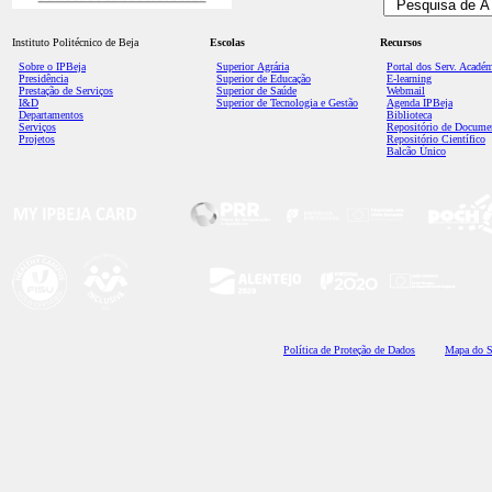
Instituto Politécnico de Beja
Escolas
Recursos
Sobre o IPBeja
Superior
Agrária
Portal dos Serv. Acadé
Presidência
Superior de Educação
E-learning
Prestação de Serviços
Superior de Saúde
Webmail
I&D
Superior de Tecnologia e Gestão
Agenda IPBeja
Departamentos
Biblioteca
Serviços
Repositório de Docume
Projetos
Repositório Científico
Balcão Único
Polí
tica de Proteção de Dados
Mapa do S