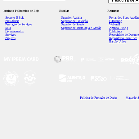
Instituto Politécnico de Beja
Escolas
Recursos
Sobre o IPBeja
Superior
Agrária
Portal dos Serv. Acadé
Presidência
Superior de Educação
E-learning
Prestação de Serviços
Superior de Saúde
Webmail
I&D
Superior de Tecnologia e Gestão
Agenda IPBeja
Departamentos
Biblioteca
Serviços
Repositório de Docume
Projetos
Repositório Científico
Balcão Único
Polí
tica de Proteção de Dados
Mapa do S