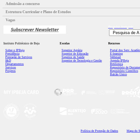
Admissão a concurso
Estrutura Curricular e Plano de Estudos
Vagas
Pesquisa
Avançada
Instituto Politécnico de Beja
Escolas
Recursos
Sobre o IPBeja
Superior
Agrária
Portal dos Serv. Acadé
Presidência
Superior de Educação
E-learning
Prestação de Serviços
Superior de Saúde
Webmail
I&D
Superior de Tecnologia e Gestão
Agenda IPBeja
Departamentos
Biblioteca
Serviços
Repositório de Docume
Projetos
Repositório Científico
Balcão Único
Polí
tica de Proteção de Dados
Mapa do S