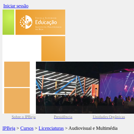
Iniciar sessão
Sobre o IPBeja
Presidência
Unidades Orgânicas
IPBeja
>
Cursos
>
Licenciaturas
> Audiovisual e Multimédia