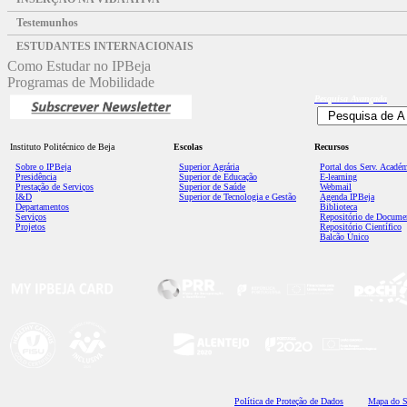
Testemunhos
ESTUDANTES INTERNACIONAIS
Como Estudar no IPBeja
Programas de Mobilidade
Pesquisa
Avançada
Instituto Politécnico de Beja
Escolas
Recursos
Sobre o IPBeja
Superior
Agrária
Portal dos Serv. Acadé
Presidência
Superior de Educação
E-learning
Prestação de Serviços
Superior de Saúde
Webmail
I&D
Superior de Tecnologia e Gestão
Agenda IPBeja
Departamentos
Biblioteca
Serviços
Repositório de Docume
Projetos
Repositório Científico
Balcão Único
Polí
tica de Proteção de Dados
Mapa do S