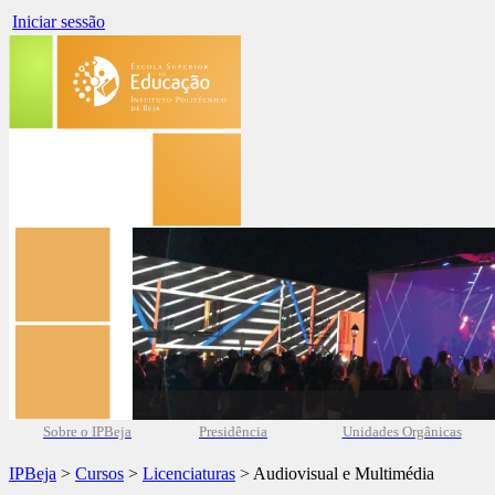
Iniciar sessão
Sobre o IPBeja
Presidência
Unidades Orgânicas
IPBeja
>
Cursos
>
Licenciaturas
> Audiovisual e Multimédia