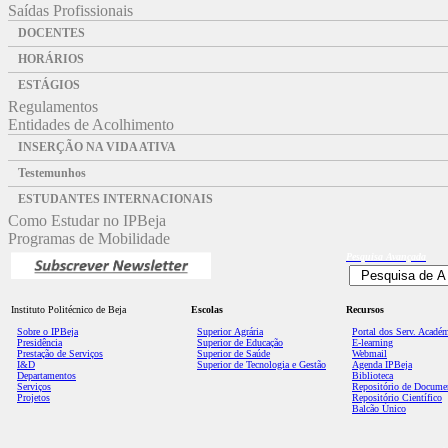
Saídas Profissionais
DOCENTES
HORÁRIOS
ESTÁGIOS
Regulamentos
Entidades de Acolhimento
INSERÇÃO NA VIDA ATIVA
Testemunhos
ESTUDANTES INTERNACIONAIS
Como Estudar no IPBeja
Programas de Mobilidade
Pesquisa
Avançada
Instituto Politécnico de Beja
Escolas
Recursos
Sobre o IPBeja
Superior
Agrária
Portal dos Serv. Acadé
Presidência
Superior de Educação
E-learning
Prestação de Serviços
Superior de Saúde
Webmail
I&D
Superior de Tecnologia e Gestão
Agenda IPBeja
Departamentos
Biblioteca
Serviços
Repositório de Docume
Projetos
Repositório Científico
Balcão Único