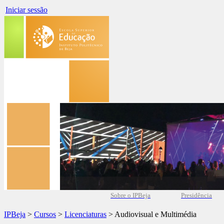
Iniciar sessão
Sobre o IPBeja
Presidência
IPBeja
>
Cursos
>
Licenciaturas
> Audiovisual e Multimédia