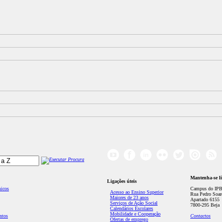
Mantenha-se l
Ligações úteis
micos
Campus do IPB
Acesso ao Ensino Superior
Rua Pedro Soar
Maiores de 23 anos
Apartado 6155
Serviços de Ação Social
7800-295 Beja
Calendários Escolares
Mobilidade e Cooperação
ntos
Contactos
Ofertas de emprego