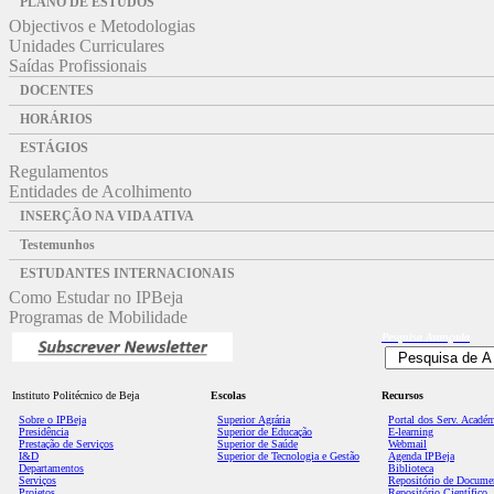
PLANO DE ESTUDOS
Objectivos e Metodologias
Unidades Curriculares
Saídas Profissionais
DOCENTES
HORÁRIOS
ESTÁGIOS
Regulamentos
Entidades de Acolhimento
INSERÇÃO NA VIDA ATIVA
Testemunhos
ESTUDANTES INTERNACIONAIS
Como Estudar no IPBeja
Programas de Mobilidade
Pesquisa
Avançada
Instituto Politécnico de Beja
Escolas
Recursos
Sobre o IPBeja
Superior
Agrária
Portal dos Serv. Acadé
Presidência
Superior de Educação
E-learning
Prestação de Serviços
Superior de Saúde
Webmail
I&D
Superior de Tecnologia e Gestão
Agenda IPBeja
Departamentos
Biblioteca
Serviços
Repositório de Docume
Projetos
Repositório Científico