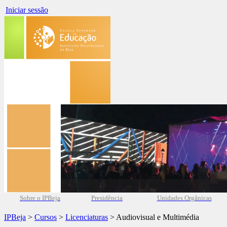
Iniciar sessão
Sobre o IPBeja
Presidência
Unidades Orgânicas
IPBeja
>
Cursos
>
Licenciaturas
> Audiovisual e Multimédia