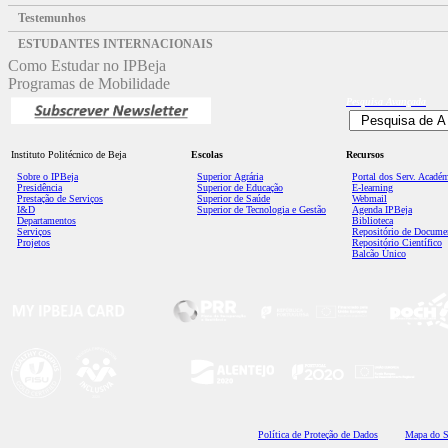
Testemunhos
ESTUDANTES INTERNACIONAIS
Como Estudar no IPBeja
Programas de Mobilidade
Pesquisa
Avançada
Instituto Politécnico de Beja
Escolas
Recursos
Sobre o IPBeja
Superior
Agrária
Portal dos Serv. Acadé
Presidência
Superior de Educação
E-learning
Prestação de Serviços
Superior de Saúde
Webmail
I&D
Superior de Tecnologia e Gestão
Agenda IPBeja
Departamentos
Biblioteca
Serviços
Repositório de Docume
Projetos
Repositório Científico
Balcão Único
Polí
tica de Proteção de Dados
Mapa do S