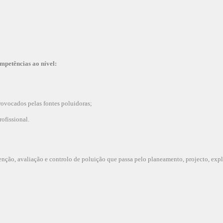
mpetências ao nível:
vocados pelas fontes poluidoras;
ofissional.
nção, avaliação e controlo de poluição que passa pelo planeamento, projecto, exp