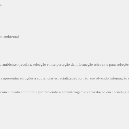
e:
ia ambiental.
do ambiente, (recolha, selecção e interpretação da informação relevante para soluçõ
s e apresentar soluções a audiências especializadas ou não, envolvendo informação c
to com elevada autonomia promovendo a aprendizagem e capacitação em Tecnologi