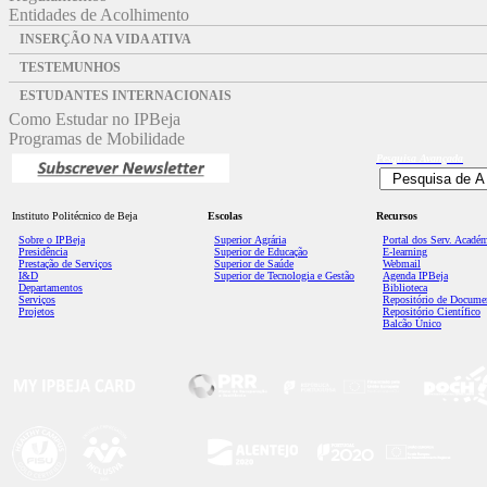
Entidades de Acolhimento
INSERÇÃO NA VIDA ATIVA
TESTEMUNHOS
ESTUDANTES INTERNACIONAIS
Como Estudar no IPBeja
Programas de Mobilidade
Pesquisa
Avançada
Instituto Politécnico de Beja
Escolas
Recursos
Sobre o IPBeja
Superior
Agrária
Portal dos Serv. Acadé
Presidência
Superior de Educação
E-learning
Prestação de Serviços
Superior de Saúde
Webmail
I&D
Superior de Tecnologia e Gestão
Agenda IPBeja
Departamentos
Biblioteca
Serviços
Repositório de Docume
Projetos
Repositório Científico
Balcão Único