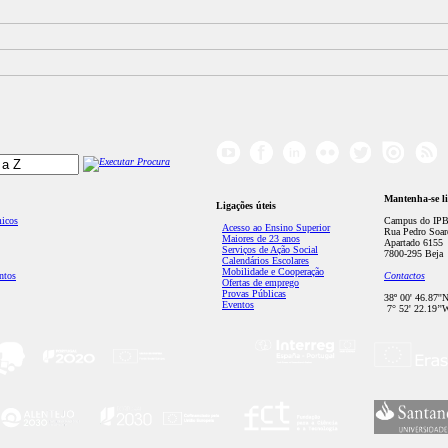
Mantenha-se l
Ligações úteis
micos
Campus do IPB
Acesso ao Ensino Superior
Rua Pedro Soar
Maiores de 23 anos
Apartado 6155
Serviços de Ação Social
7800-295 Beja
Calendários Escolares
Mobilidade e Cooperação
ntos
Contactos
Ofertas de emprego
Provas Públicas
38º 00' 46.87''
Eventos
7° 52' 22.19’'