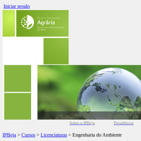
Iniciar sessão
Sobre o IPBeja
Presidência
IPBeja
>
Cursos
>
Licenciaturas
> Engenharia do Ambiente