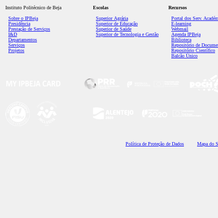
Instituto Politécnico de Beja
Escolas
Recursos
Sobre o IPBeja
Superior
Agrária
Portal dos Serv. Acadé
Presidência
Superior de Educação
E-learning
Prestação de Serviços
Superior de Saúde
Webmail
I&D
Superior de Tecnologia e Gestão
Agenda IPBeja
Departamentos
Biblioteca
Serviços
Repositório de Docume
Projetos
Repositório Científico
Balcão Único
Polí
tica de Proteção de Dados
Mapa do S