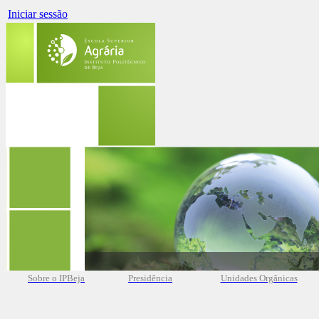
Iniciar sessão
Sobre o IPBeja
Presidência
Unidades Orgânicas