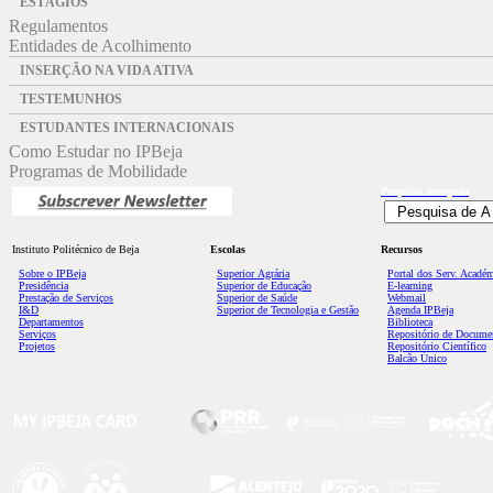
ESTÁGIOS
Regulamentos
Entidades de Acolhimento
INSERÇÃO NA VIDA ATIVA
TESTEMUNHOS
ESTUDANTES INTERNACIONAIS
Como Estudar no IPBeja
Programas de Mobilidade
Pesquisa
Avançada
Instituto Politécnico de Beja
Escolas
Recursos
Sobre o IPBeja
Superior
Agrária
Portal dos Serv. Acadé
Presidência
Superior de Educação
E-learning
Prestação de Serviços
Superior de Saúde
Webmail
I&D
Superior de Tecnologia e Gestão
Agenda IPBeja
Departamentos
Biblioteca
Serviços
Repositório de Docume
Projetos
Repositório Científico
Balcão Único