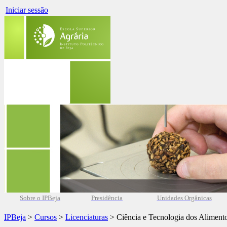
Iniciar sessão
Sobre o IPBeja
Presidência
Unidades Orgânicas
IPBeja
>
Cursos
>
Licenciaturas
> Ciência e Tecnologia dos Aliment