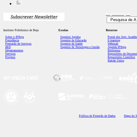
Pesquisa
Avançada
Instituto Politécnico de Beja
Escolas
Recursos
Sobre o IPBeja
Superior
Agrária
Portal dos Serv. Acadé
Presidência
Superior de Educação
E-learning
Prestação de Serviços
Superior de Saúde
Webmail
I&D
Superior de Tecnologia e Gestão
Agenda IPBeja
Departamentos
Biblioteca
Serviços
Repositório de Docume
Projetos
Repositório Científico
Balcão Único
Polí
tica de Proteção de Dados
Mapa do S