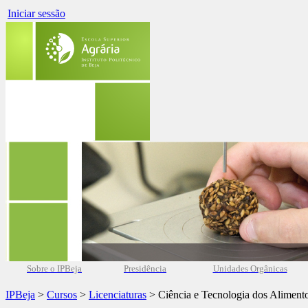
Iniciar sessão
Sobre o IPBeja
Presidência
Unidades Orgânicas
IPBeja
>
Cursos
>
Licenciaturas
> Ciência e Tecnologia dos Aliment