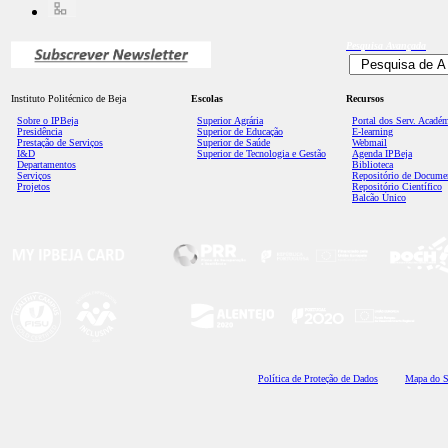
Pesquisa
Avançada
Instituto Politécnico de Beja
Escolas
Recursos
Sobre o IPBeja
Superior
Agrária
Portal dos Serv. Acadé
Presidência
Superior de Educação
E-learning
Prestação de Serviços
Superior de Saúde
Webmail
I&D
Superior de Tecnologia e Gestão
Agenda IPBeja
Departamentos
Biblioteca
Serviços
Repositório de Docume
Projetos
Repositório Científico
Balcão Único
Polí
tica de Proteção de Dados
Mapa do S