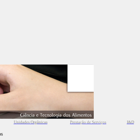
Unidades Orgânicas
Prestação
de
Serviços
I&D
os