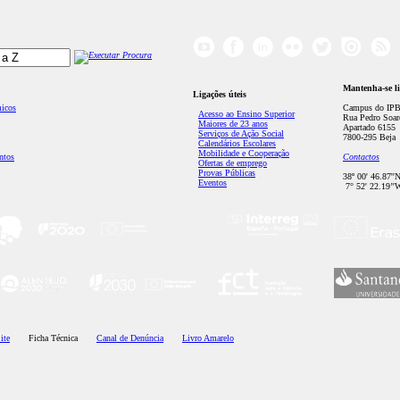
Mantenha-se l
Ligações úteis
micos
Campus do IPB
Acesso ao Ensino Superior
Rua Pedro Soar
Maiores de 23 anos
Apartado 6155
Serviços de Ação Social
7800-295 Beja
Calendários Escolares
Mobilidade e Cooperação
ntos
Contactos
Ofertas de emprego
Provas Públicas
38º 00' 46.87''
Eventos
7° 52' 22.19’'
ite
Ficha Técnica
Canal de Denúncia
Livro Amarelo