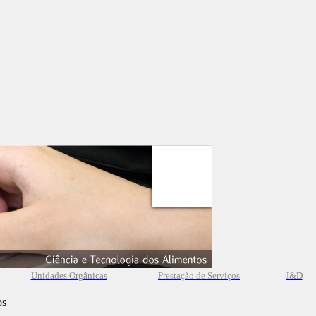
Unidades Orgânicas
Prestação
de
Serviços
I&D
os