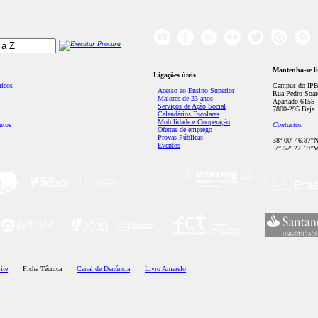
Mantenha-se l
Ligações úteis
micos
Campus do IPB
Acesso ao Ensino Superior
Rua Pedro Soar
Maiores de 23 anos
Apartado 6155
Serviços de Ação Social
7800-295 Beja
Calendários Escolares
Mobilidade e Cooperação
ntos
Contactos
Ofertas de emprego
Provas Públicas
38º 00' 46.87''
Eventos
7° 52' 22.19’'
ite
Ficha Técnica
Canal de Denúncia
Livro Amarelo