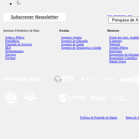
Pesquisa
Avançada
Instituto Politécnico de Beja
Escolas
Recursos
Sobre o IPBeja
Superior
Agrária
Portal dos Serv. Acadé
Presidência
Superior de Educação
E-learning
Prestação de Serviços
Superior de Saúde
Webmail
I&D
Superior de Tecnologia e Gestão
Agenda IPBeja
Departamentos
Biblioteca
Serviços
Repositório de Docume
Projetos
Repositório Científico
Balcão Único
Polí
tica de Proteção de Dados
Mapa do S