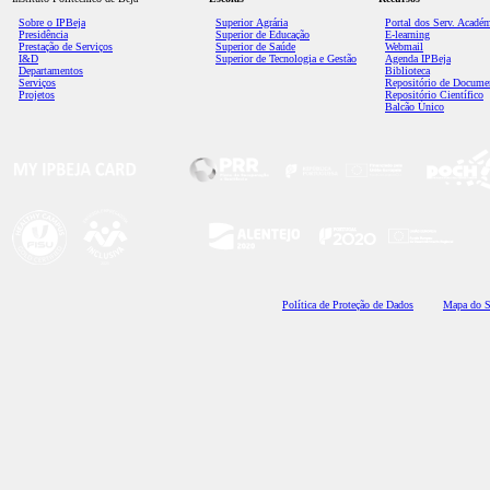
Sobre o IPBeja
Superior
Agrária
Portal dos Serv. Acadé
Presidência
Superior de Educação
E-learning
Prestação de Serviços
Superior de Saúde
Webmail
I&D
Superior de Tecnologia e Gestão
Agenda IPBeja
Departamentos
Biblioteca
Serviços
Repositório de Docume
Projetos
Repositório Científico
Balcão Único
Polí
tica de Proteção de Dados
Mapa do S