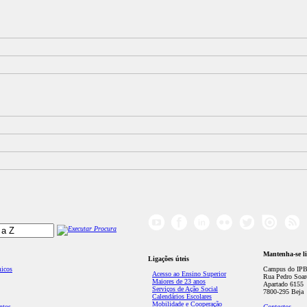
Mantenha-se l
Ligações úteis
micos
Campus do IPB
Acesso ao Ensino Superior
Rua Pedro Soar
Maiores de 23 anos
Apartado 6155
Serviços de Ação Social
7800-295 Beja
Calendários Escolares
Mobilidade e Cooperação
ntos
Contactos