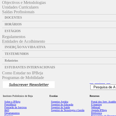
Objectivos e Metodologias
Unidades Curriculares
Saídas Profissionais
DOCENTES
HORÁRIOS
ESTÁGIOS
Regulamentos
Entidades de Acolhimento
INSERÇÃO NA VIDA ATIVA
TESTEMUNHOS
Relatórios
ESTUDANTES INTERNACIONAIS
Como Estudar no IPBeja
Programas de Mobilidade
Pesquisa
Avançada
Instituto Politécnico de Beja
Escolas
Recursos
Sobre o IPBeja
Superior
Agrária
Portal dos Serv. Acadé
Presidência
Superior de Educação
E-learning
Prestação de Serviços
Superior de Saúde
Webmail
I&D
Superior de Tecnologia e Gestão
Agenda IPBeja
Departamentos
Biblioteca
Serviços
Repositório de Docume