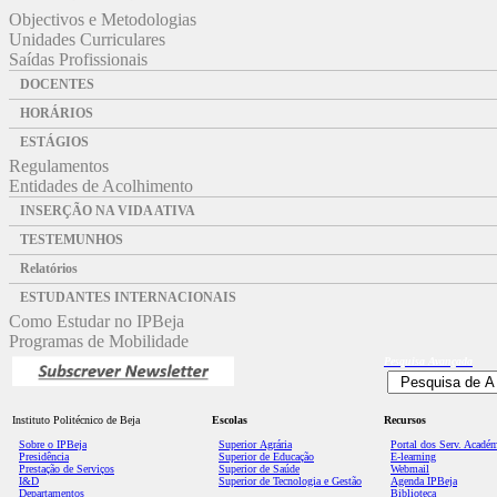
Objectivos e Metodologias
Unidades Curriculares
Saídas Profissionais
DOCENTES
HORÁRIOS
ESTÁGIOS
Regulamentos
Entidades de Acolhimento
INSERÇÃO NA VIDA ATIVA
TESTEMUNHOS
Relatórios
ESTUDANTES INTERNACIONAIS
Como Estudar no IPBeja
Programas de Mobilidade
Pesquisa
Avançada
Instituto Politécnico de Beja
Escolas
Recursos
Sobre o IPBeja
Superior
Agrária
Portal dos Serv. Acadé
Presidência
Superior de Educação
E-learning
Prestação de Serviços
Superior de Saúde
Webmail
I&D
Superior de Tecnologia e Gestão
Agenda IPBeja
Departamentos
Biblioteca