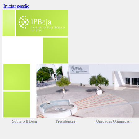
Iniciar sessão
Sobre o IPBeja
Presidência
Unidades Orgânicas