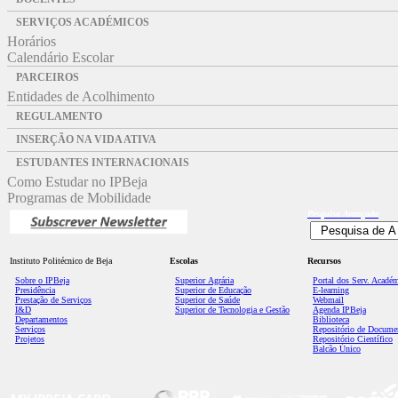
SERVIÇOS ACADÉMICOS
Horários
Calendário Escolar
PARCEIROS
Entidades de Acolhimento
REGULAMENTO
INSERÇÃO NA VIDA ATIVA
ESTUDANTES INTERNACIONAIS
Como Estudar no IPBeja
Programas de Mobilidade
Pesquisa
Avançada
Instituto Politécnico de Beja
Escolas
Recursos
Sobre o IPBeja
Superior
Agrária
Portal dos Serv. Acadé
Presidência
Superior de Educação
E-learning
Prestação de Serviços
Superior de Saúde
Webmail
I&D
Superior de Tecnologia e Gestão
Agenda IPBeja
Departamentos
Biblioteca
Serviços
Repositório de Docume
Projetos
Repositório Científico
Balcão Único