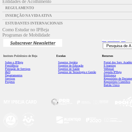
Entidades de Acolhimento
REGULAMENTO
INSERÇÃO NA VIDA ATIVA
ESTUDANTES INTERNACIONAIS
Como Estudar no IPBeja
Programas de Mobilidade
Pesquisa
Avançada
Instituto Politécnico de Beja
Escolas
Recursos
Sobre o IPBeja
Superior
Agrária
Portal dos Serv. Acadé
Presidência
Superior de Educação
E-learning
Prestação de Serviços
Superior de Saúde
Webmail
I&D
Superior de Tecnologia e Gestão
Agenda IPBeja
Departamentos
Biblioteca
Serviços
Repositório de Docume
Projetos
Repositório Científico
Balcão Único