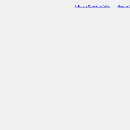
Polí
tica de Proteção de Dados
Mapa do S