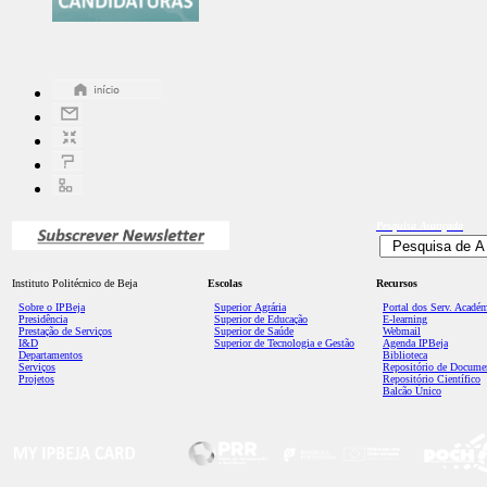
Pesquisa
Avançada
Instituto Politécnico de Beja
Escolas
Recursos
Sobre o IPBeja
Superior
Agrária
Portal dos Serv. Acadé
Presidência
Superior de Educação
E-learning
Prestação de Serviços
Superior de Saúde
Webmail
I&D
Superior de Tecnologia e Gestão
Agenda IPBeja
Departamentos
Biblioteca
Serviços
Repositório de Docume
Projetos
Repositório Científico
Balcão Único