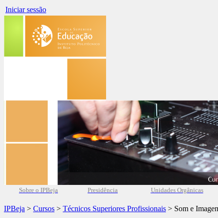
Iniciar sessão
Sobre o IPBeja
Presidência
Unidades Orgânicas
IPBeja
>
Cursos
>
Técnicos Superiores Profissionais
> Som e Image