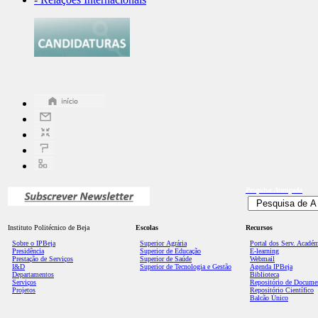
Pesquisa
Avançada
Instituto Politécnico de Beja
Escolas
Recursos
Sobre o IPBeja
Superior
Agrária
Portal dos Serv. Acadé
Presidência
Superior de Educação
E-learning
Prestação de Serviços
Superior de Saúde
Webmail
I&D
Superior de Tecnologia e Gestão
Agenda IPBeja
Departamentos
Biblioteca
Serviços
Repositório de Docume
Projetos
Repositório Científico
Balcão Único