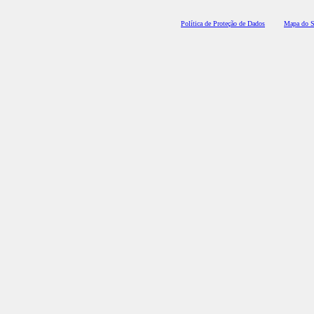
Polí
tica de Proteção de Dados
Mapa do S