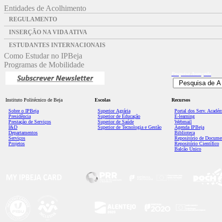
Entidades de Acolhimento
REGULAMENTO
INSERÇÃO NA VIDA ATIVA
ESTUDANTES INTERNACIONAIS
Como Estudar no IPBeja
Programas de Mobilidade
Pesquisa
Avançada
Instituto Politécnico de Beja
Escolas
Recursos
Sobre o IPBeja
Superior
Agrária
Portal dos Serv. Acadé
Presidência
Superior de Educação
E-learning
Prestação de Serviços
Superior de Saúde
Webmail
I&D
Superior de Tecnologia e Gestão
Agenda IPBeja
Departamentos
Biblioteca
Serviços
Repositório de Docume
Projetos
Repositório Científico
Balcão Único