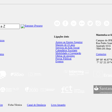
Mantenha-se l
Ligações úteis
micos
Campus do IPB
Acesso ao Ensino Superior
Rua Pedro Soar
Maiores de 23 anos
Apartado 6155
Serviços de Ação Social
7800-295 Beja
Calendários Escolares
Mobilidade e Cooperação
ntos
Contactos
Ofertas de emprego
Provas Públicas
38º 00' 46.87''
Eventos
7° 52' 22.19’'
ite
Ficha Técnica
Canal de Denúncia
Livro Amarelo