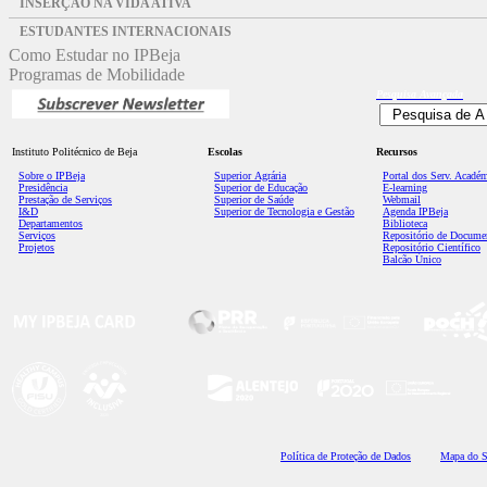
INSERÇÃO NA VIDA ATIVA
ESTUDANTES INTERNACIONAIS
Como Estudar no IPBeja
Programas de Mobilidade
Pesquisa
Avançada
Instituto Politécnico de Beja
Escolas
Recursos
Sobre o IPBeja
Superior
Agrária
Portal dos Serv. Acadé
Presidência
Superior de Educação
E-learning
Prestação de Serviços
Superior de Saúde
Webmail
I&D
Superior de Tecnologia e Gestão
Agenda IPBeja
Departamentos
Biblioteca
Serviços
Repositório de Docume
Projetos
Repositório Científico
Balcão Único
Polí
tica de Proteção de Dados
Mapa do S