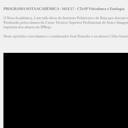
PROGRAMA NOTA ACADÉMICA - S01E17 - CTeSP Viticultura e Enologia
O Nota Académica, é um talk-show do Instituto Politécnico de Beja que discute 
Produzido pelos alunos do Curso Técnico Superior Profissional de Som e Imagem,
trajetória dos alunos do IPBeja.
Neste episódio convidamos o coordenador José Penacho e os alunos Célia Grazin