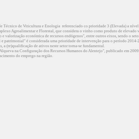
e Técnico de Viticultura e Enologia referenciado co prioridade 3 (Elevada) a nível 
mplexo Agroalimentar e Florestal, que considera o vinho como produto de elevado 
e valorização económica de recursos endógenos", entre outros eixos, sendo o setor 
al e patrimonial" é considerada uma prioridade de intervenção para o período 201
, a (re)qualificação de ativos neste setor torna-se fundamental.
 Alqueva na Configuração dos Recursos Humanos do Alentejo", publicado em 2009,
escimento do emprego na região.