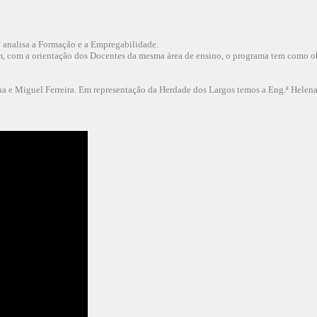
e analisa a Formação e a Empregabilidade.
 com a orientação dos Docentes da mesma área de ensino, o programa tem como obje
a e Miguel Ferreira. Em representação da Herdade dos Largos temos a Eng.ª Helen