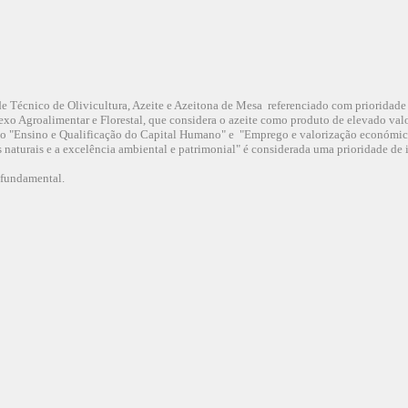
e Técnico de Olivicultura, Azeite e Azeitona de Mesa referenciado com prioridade 2
xo Agroalimentar e Florestal, que considera o azeite como produto de elevado valo
 o "Ensino e Qualificação do Capital Humano" e "Emprego e valorização económica 
s naturais e a excelência ambiental e patrimonial" é considerada uma prioridade 
e fundamental.