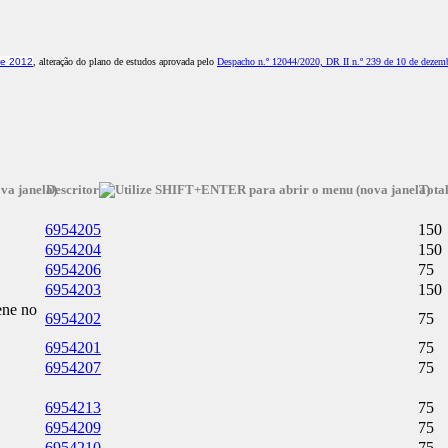
de 2012
, alteração do plano de estudos aprovada pelo
Despacho n.º 12044/2020, DR II n.º 239 de 10 de dezem
Descritor
Tota
6954205
150
6954204
150
6954206
75
6954203
150
ene no
6954202
75
6954201
75
6954207
75
6954213
75
6954209
75
6954210
75