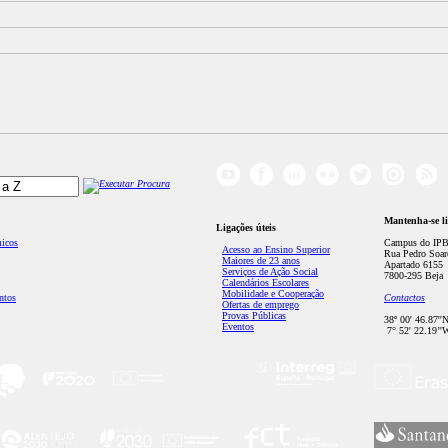
Mantenha-se l
Ligações úteis
micos
Campus do IPB
Acesso ao Ensino Superior
Rua Pedro Soar
Maiores de 23 anos
Apartado 6155
Serviços de Ação Social
7800-295 Beja
Calendários Escolares
Mobilidade e Cooperação
ntos
Contactos
Ofertas de emprego
Provas Públicas
38º 00' 46.87''
Eventos
7° 52' 22.19’'