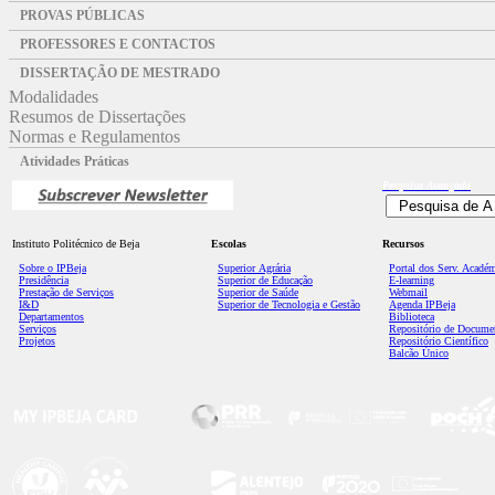
PROVAS PÚBLICAS
PROFESSORES E CONTACTOS
DISSERTAÇÃO DE MESTRADO
Modalidades
Resumos de Dissertações
Normas e Regulamentos
Atividades Práticas
Pesquisa
Avançada
Instituto Politécnico de Beja
Escolas
Recursos
Sobre o IPBeja
Superior
Agrária
Portal dos Serv. Acadé
Presidência
Superior de Educação
E-learning
Prestação de Serviços
Superior de Saúde
Webmail
I&D
Superior de Tecnologia e Gestão
Agenda IPBeja
Departamentos
Biblioteca
Serviços
Repositório de Docume
Projetos
Repositório Científico
Balcão Único