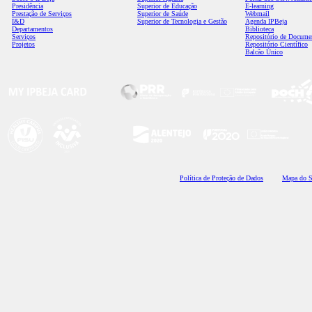
Presidência
Superior de Educação
E-learning
Prestação de Serviços
Superior de Saúde
Webmail
I&D
Superior de Tecnologia e Gestão
Agenda IPBeja
Departamentos
Biblioteca
Serviços
Repositório de Docume
Projetos
Repositório Científico
Balcão Único
Polí
tica de Proteção de Dados
Mapa do S