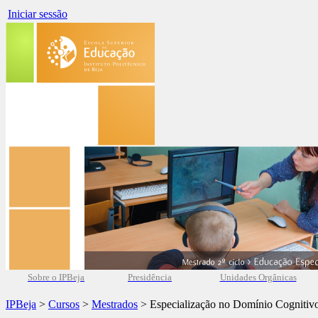
Iniciar sessão
Sobre o IPBeja
Presidência
Unidades Orgânicas
IPBeja
>
Cursos
>
Mestrados
> Especialização no Domínio Cognitiv