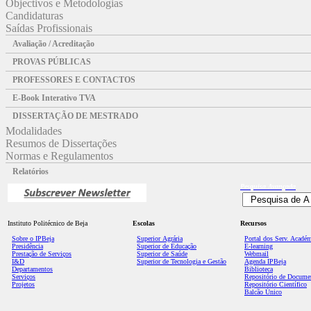
Objectivos e Metodologias
Candidaturas
Saídas Profissionais
Avaliação / Acreditação
PROVAS PÚBLICAS
PROFESSORES E CONTACTOS
E-Book Interativo TVA
DISSERTAÇÃO DE MESTRADO
Modalidades
Resumos de Dissertações
Normas e Regulamentos
Relatórios
Pesquisa
Avançada
Instituto Politécnico de Beja
Escolas
Recursos
Sobre o IPBeja
Superior
Agrária
Portal dos Serv. Acadé
Presidência
Superior de Educação
E-learning
Prestação de Serviços
Superior de Saúde
Webmail
I&D
Superior de Tecnologia e Gestão
Agenda IPBeja
Departamentos
Biblioteca
Serviços
Repositório de Docume
Projetos
Repositório Científico
Balcão Único