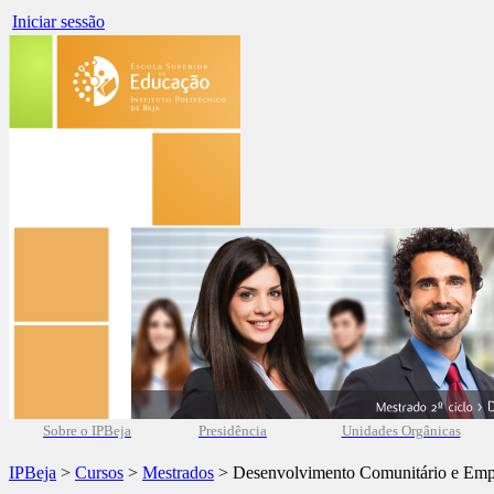
Iniciar sessão
Sobre o IPBeja
Presidência
Unidades Orgânicas
IPBeja
>
Cursos
>
Mestrados
> Desenvolvimento Comunitário e Em