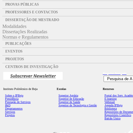
PROVAS PÚBLICAS
PROFESSORES E CONTACTOS
DISSERTAÇÃO DE MESTRADO
Modalidades
Dissertações Realizadas
Normas e Regulamentos
PUBLICAÇÕES
EVENTOS
PROJETOS
CENTROS DE INVESTIGAÇÃO
Pesquisa
Avançada
Instituto Politécnico de Beja
Escolas
Recursos
Sobre o IPBeja
Superior
Agrária
Portal dos Serv. Acadé
Presidência
Superior de Educação
E-learning
Prestação de Serviços
Superior de Saúde
Webmail
I&D
Superior de Tecnologia e Gestão
Agenda IPBeja
Departamentos
Biblioteca
Serviços
Repositório de Docume
Projetos
Repositório Científico
Balcão Único