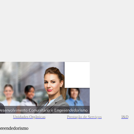
Unidades Orgânicas
Prestação
de
Serviços
I&D
preendedorismo