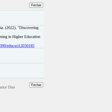
ta. (2022). "Discovering
ning in Higher Education
.3390/educsci12030185
dador Dias