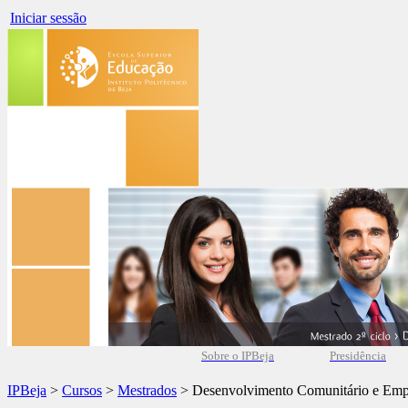
Iniciar sessão
Sobre o IPBeja
Presidência
IPBeja
>
Cursos
>
Mestrados
> Desenvolvimento Comunitário e Em