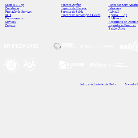
Sobre o IPBeja
Superior
Agrária
Portal dos Serv. Acadé
Presidência
Superior de Educação
E-learning
Prestação de Serviços
Superior de Saúde
Webmail
I&D
Superior de Tecnologia e Gestão
Agenda IPBeja
Departamentos
Biblioteca
Serviços
Repositório de Docume
Projetos
Repositório Científico
Balcão Único
Polí
tica de Proteção de Dados
Mapa do S