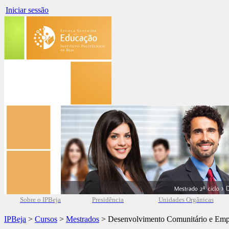
Iniciar sessão
Sobre o IPBeja
Presidência
Unidades Orgânicas
IPBeja
>
Cursos
>
Mestrados
> Desenvolvimento Comunitário e Em