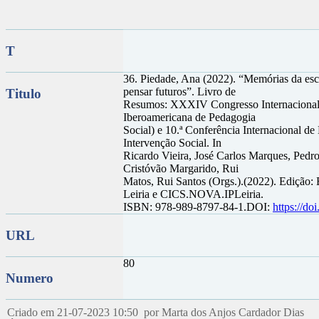
T
36. Piedade, Ana (2022). “Memórias da esco
pensar futuros”. Livro de
Titulo
Resumos: XXXIV Congresso Internacional
Iberoamericana de Pedagogia
Social) e 10.ª Conferência Internacional de
Intervenção Social. In
Ricardo Vieira, José Carlos Marques, Pedro
Cristóvão Margarido, Rui
Matos, Rui Santos (Orgs.).(2022). Edição:
Leiria e CICS.NOVA.IPLeiria.
ISBN: 978-989-8797-84-1.DOI:
https://d
URL
80
Numero
Criado em 21-07-2023 10:50 por Marta dos Anjos Cardador Dias