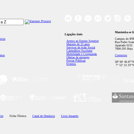
Mantenha-se l
Ligações úteis
micos
Campus do IPB
Acesso ao Ensino Superior
Rua Pedro Soar
Maiores de 23 anos
Apartado 6155
Serviços de Ação Social
7800-295 Beja
Calendários Escolares
Mobilidade e Cooperação
ntos
Contactos
Ofertas de emprego
Provas Públicas
38º 00' 46.87''
Eventos
7° 52' 22.19’'
ite
Ficha Técnica
Canal de Denúncia
Livro Amarelo