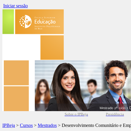
Iniciar sessão
Sobre o IPBeja
Presidência
IPBeja
>
Cursos
>
Mestrados
> Desenvolvimento Comunitário e Em