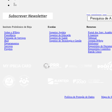
Pesquisa
Avançada
Instituto Politécnico de Beja
Escolas
Recursos
Sobre o IPBeja
Superior
Agrária
Portal dos Serv. Acadé
Presidência
Superior de Educação
E-learning
Prestação de Serviços
Superior de Saúde
Webmail
I&D
Superior de Tecnologia e Gestão
Agenda IPBeja
Departamentos
Biblioteca
Serviços
Repositório de Docume
Projetos
Repositório Científico
Balcão Único
Polí
tica de Proteção de Dados
Mapa do S