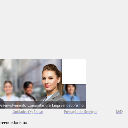
Unidades Orgânicas
Prestação
de
Serviços
I&D
preendedorismo