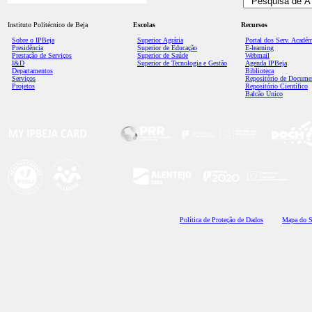
Instituto Politécnico de Beja
Escolas
Recursos
Sobre o IPBeja
Superior
Agrária
Portal dos Serv. Acadé
Presidência
Superior de Educação
E-learning
Prestação de Serviços
Superior de Saúde
Webmail
I&D
Superior de Tecnologia e Gestão
Agenda IPBeja
Departamentos
Biblioteca
Serviços
Repositório de Docume
Projetos
Repositório Científico
Balcão Único
Polí
tica de Proteção de Dados
Mapa do S