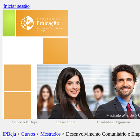
Iniciar sessão
Sobre o IPBeja
Presidência
Unidades Orgânicas
IPBeja
>
Cursos
>
Mestrados
> Desenvolvimento Comunitário e Em