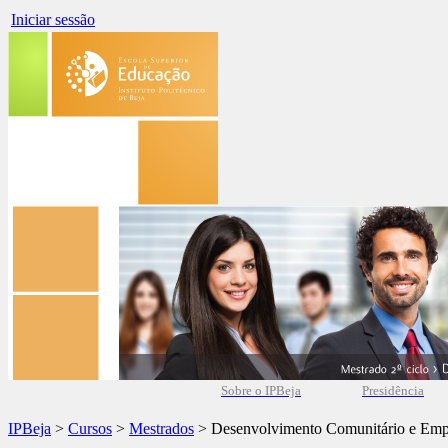
Iniciar sessão
Sobre o IPBeja
Presidência
IPBeja
>
Cursos
>
Mestrados
> Desenvolvimento Comunitário e Em