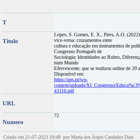
T
Lopes, S. Gomes, E. X., Pires, A.O. (2022)
vice-versa: cruzamentos entre
Titulo
cultura e educação em instrumentos de polít
Congresso Português de
Sociologia: Identidades ao Rubro, Diferenç
num Mundo
Efervescente, que se realizou online de 29
Disponível em:
https://aps.pt/wp-
content/uploads/XI_Congresso/Educa%
43110.pdf
URL
72
Numero
Criado em 21-07-2023 10:49 por Marta dos Anjos Cardador Dias