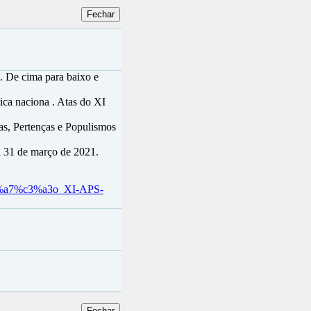
. De cima para baixo e
ica naciona . Atas do XI
as, Pertenças e Populismos
 a 31 de março de 2021.
c3%a7%c3%a3o_XI-APS-