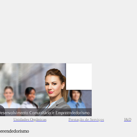
Unidades Orgânicas
Prestação
de
Serviços
I&D
preendedorismo