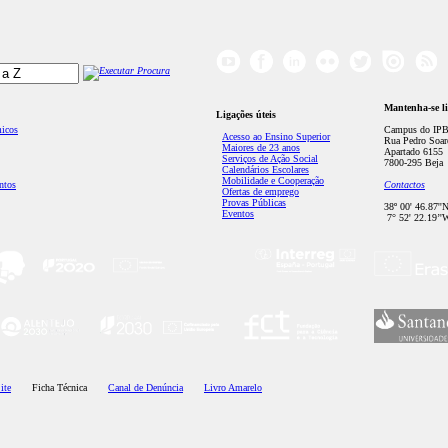
Mantenha-se l
Ligações úteis
micos
Campus do IPB
Acesso ao Ensino Superior
Rua Pedro Soar
Maiores de 23 anos
Apartado 6155
Serviços de Ação Social
7800-295 Beja
Calendários Escolares
Mobilidade e Cooperação
ntos
Contactos
Ofertas de emprego
Provas Públicas
38º 00' 46.87''
Eventos
7° 52' 22.19’'
ite
Ficha Técnica
Canal de Denúncia
Livro Amarelo