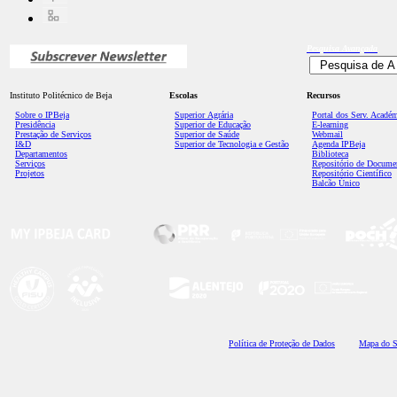
Pesquisa
Avançada
Instituto Politécnico de Beja
Escolas
Recursos
Sobre o IPBeja
Superior
Agrária
Portal dos Serv. Acadé
Presidência
Superior de Educação
E-learning
Prestação de Serviços
Superior de Saúde
Webmail
I&D
Superior de Tecnologia e Gestão
Agenda IPBeja
Departamentos
Biblioteca
Serviços
Repositório de Docume
Projetos
Repositório Científico
Balcão Único
Polí
tica de Proteção de Dados
Mapa do S