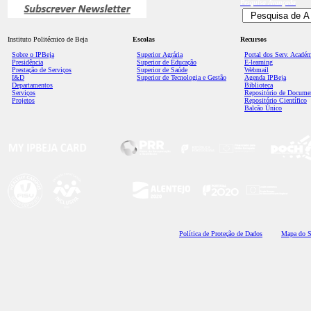
Pesquisa
Avançada
Instituto Politécnico de Beja
Escolas
Recursos
Sobre o IPBeja
Superior
Agrária
Portal dos Serv. Acadé
Presidência
Superior de Educação
E-learning
Prestação de Serviços
Superior de Saúde
Webmail
I&D
Superior de Tecnologia e Gestão
Agenda IPBeja
Departamentos
Biblioteca
Serviços
Repositório de Docume
Projetos
Repositório Científico
Balcão Único
Polí
tica de Proteção de Dados
Mapa do S