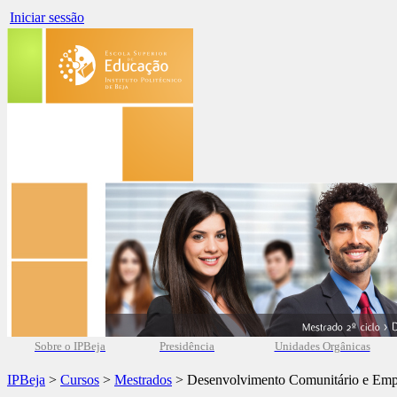
Iniciar sessão
Sobre o IPBeja
Presidência
Unidades Orgânicas
IPBeja
>
Cursos
>
Mestrados
> Desenvolvimento Comunitário e Em