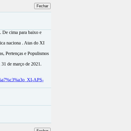
. De cima para baixo e
ica naciona . Atas do XI
as, Pertenças e Populismos
 a 31 de março de 2021.
c3%a7%c3%a3o_XI-APS-