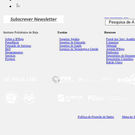
Pesquisa
Avançada
Instituto Politécnico de Beja
Escolas
Recursos
Sobre o IPBeja
Superior
Agrária
Portal dos Serv. Acadé
Presidência
Superior de Educação
E-learning
Prestação de Serviços
Superior de Saúde
Webmail
I&D
Superior de Tecnologia e Gestão
Agenda IPBeja
Departamentos
Biblioteca
Serviços
Repositório de Docume
Projetos
Repositório Científico
Balcão Único
Polí
tica de Proteção de Dados
Mapa do S