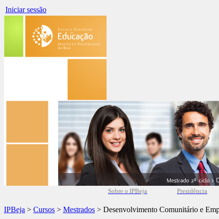
Iniciar sessão
Sobre o IPBeja
Presidência
IPBeja
>
Cursos
>
Mestrados
> Desenvolvimento Comunitário e Em