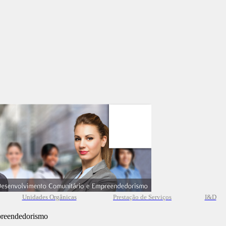
Unidades Orgânicas
Prestação
de
Serviços
I&D
preendedorismo