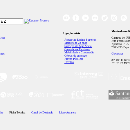
Mantenha-se l
Ligações úteis
micos
Campus do IPB
Acesso ao Ensino Superior
Rua Pedro Soar
Maiores de 23 anos
Apartado 6155
Serviços de Ação Social
7800-295 Beja
Calendários Escolares
Mobilidade e Cooperação
ntos
Contactos
Ofertas de emprego
Provas Públicas
38º 00' 46.87''
Eventos
7° 52' 22.19’'
ite
Ficha Técnica
Canal de Denúncia
Livro Amarelo