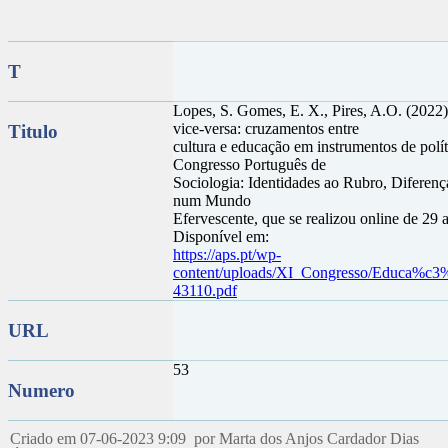
T
Lopes, S. Gomes, E. X., Pires, A.O. (2022)
vice-versa: cruzamentos entre
Titulo
cultura e educação em instrumentos de polít
Congresso Português de
Sociologia: Identidades ao Rubro, Diferenç
num Mundo
Efervescente, que se realizou online de 29
Disponível em:
https://aps.pt/wp-
content/uploads/XI_Congresso/Educa%
43110.pdf
URL
53
Numero
Criado em 07-06-2023 9:09 por Marta dos Anjos Cardador Dias