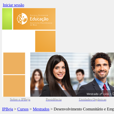
Iniciar sessão
Sobre o IPBeja
Presidência
Unidades Orgânicas
IPBeja
>
Cursos
>
Mestrados
> Desenvolvimento Comunitário e Em