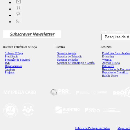
Pesquisa
Avançada
Instituto Politécnico de Beja
Escolas
Recursos
Sobre o IPBeja
Superior
Agrária
Portal dos Serv. Acadé
Presidência
Superior de Educação
E-learning
Prestação de Serviços
Superior de Saúde
Webmail
I&D
Superior de Tecnologia e Gestão
Agenda IPBeja
Departamentos
Biblioteca
Serviços
Repositório de Docume
Projetos
Repositório Científico
Balcão Único
Polí
tica de Proteção de Dados
Mapa do S