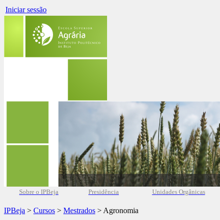
Iniciar sessão
Sobre o IPBeja
Presidência
Unidades Orgânicas
IPBeja
>
Cursos
>
Mestrados
> Agronomia