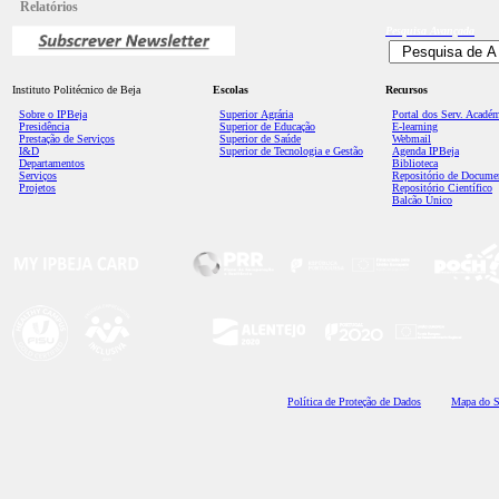
Relatórios
Pesquisa
Avançada
Instituto Politécnico de Beja
Escolas
Recursos
Sobre o IPBeja
Superior
Agrária
Portal dos Serv. Acadé
Presidência
Superior de Educação
E-learning
Prestação de Serviços
Superior de Saúde
Webmail
I&D
Superior de Tecnologia e Gestão
Agenda IPBeja
Departamentos
Biblioteca
Serviços
Repositório de Docume
Projetos
Repositório Científico
Balcão Único
Polí
tica de Proteção de Dados
Mapa do S