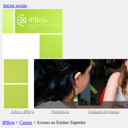
Iniciar sessão
Sobre o IPBeja
Presidência
Unidades Orgânicas
IPBeja
>
Cursos
> Acesso ao Ensino Superior