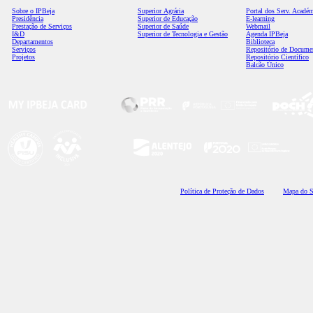
Sobre o IPBeja
Superior
Agrária
Portal dos Serv. Acadé
Presidência
Superior de Educação
E-learning
Prestação de Serviços
Superior de Saúde
Webmail
I&D
Superior de Tecnologia e Gestão
Agenda IPBeja
Departamentos
Biblioteca
Serviços
Repositório de Docume
Projetos
Repositório Científico
Balcão Único
Polí
tica de Proteção de Dados
Mapa do S