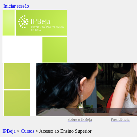
Iniciar sessão
Sobre o IPBeja
Presidência
IPBeja
>
Cursos
> Acesso ao Ensino Superior