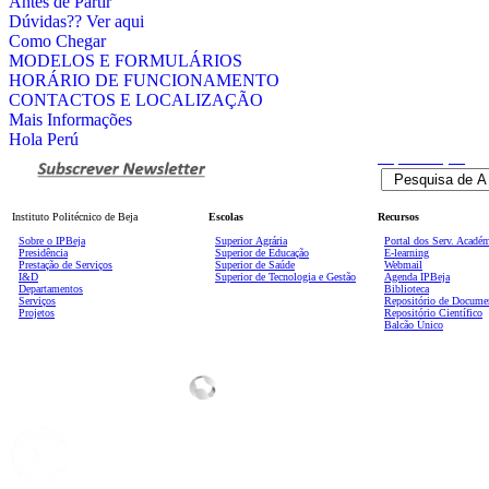
Antes de Partir
Dúvidas?? Ver aqui
Como Chegar
MODELOS E FORMULÁRIOS
HORÁRIO DE FUNCIONAMENTO
CONTACTOS E LOCALIZAÇÃO
Mais Informações
Hola Perú
Pesquisa
Avançada
Instituto Politécnico de Beja
Escolas
Recursos
Sobre o IPBeja
Superior
Agrária
Portal dos Serv. Acadé
Presidência
Superior de Educação
E-learning
Prestação de Serviços
Superior de Saúde
Webmail
I&D
Superior de Tecnologia e Gestão
Agenda IPBeja
Departamentos
Biblioteca
Serviços
Repositório de Docume
Projetos
Repositório Científico
Balcão Único