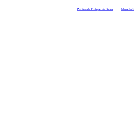
Polí
tica de Proteção de Dados
Mapa do S