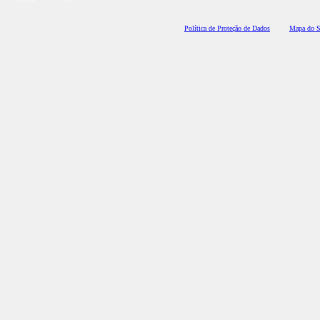
Polí
tica de Proteção de Dados
Mapa do S