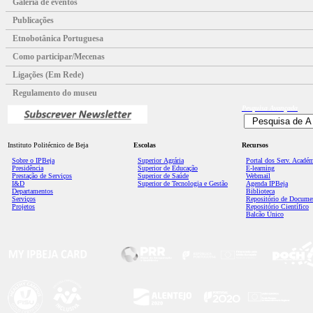
Galeria de eventos
Publicações
Etnobotânica Portuguesa
Como participar/Mecenas
Ligações (Em Rede)
Regulamento do museu
Pesquisa
Avançada
Instituto Politécnico de Beja
Escolas
Recursos
Sobre o IPBeja
Superior
Agrária
Portal dos Serv. Acadé
Presidência
Superior de Educação
E-learning
Prestação de Serviços
Superior de Saúde
Webmail
I&D
Superior de Tecnologia e Gestão
Agenda IPBeja
Departamentos
Biblioteca
Serviços
Repositório de Docume
Projetos
Repositório Científico
Balcão Único