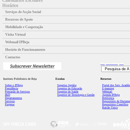
Calendários Escolares
Horários
Serviços de Acção Social
Recursos de Apoio
Mobilidade e Cooperação
Visita Virtual
Webmail IPBeja
Horário de Funcionamento
Contactos
Pesquisa
Avançada
Instituto Politécnico de Beja
Escolas
Recursos
Sobre o IPBeja
Superior
Agrária
Portal dos Serv. Acadé
Presidência
Superior de Educação
E-learning
Prestação de Serviços
Superior de Saúde
Webmail
I&D
Superior de Tecnologia e Gestão
Agenda IPBeja
Departamentos
Biblioteca
Serviços
Repositório de Docume
Projetos
Repositório Científico
Balcão Único