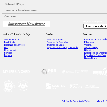
Webmail IPBeja
Horário de Funcionamento
Contactos
Pesquisa
Avançada
Instituto Politécnico de Beja
Escolas
Recursos
Sobre o IPBeja
Superior
Agrária
Portal dos Serv. Acadé
Presidência
Superior de Educação
E-learning
Prestação de Serviços
Superior de Saúde
Webmail
I&D
Superior de Tecnologia e Gestão
Agenda IPBeja
Departamentos
Biblioteca
Serviços
Repositório de Docume
Projetos
Repositório Científico
Balcão Único
Polí
tica de Proteção de Dados
Mapa do S