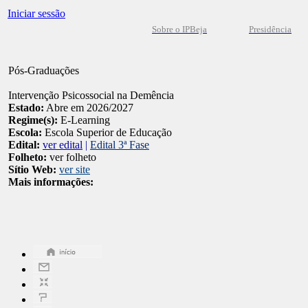
Iniciar sessão
Sobre o IPBeja
Presidência
Pós-Graduações
Intervenção Psicossocial na Demência
Estado:
Abre em 2026/2027
Regime(s):
E-Learning
Escola:
Escola Superior de Educação
Edital:
ver edital
|
Edital 3ª Fase
Folheto:
ver folheto
Sítio Web:
ver site
Mais informações: