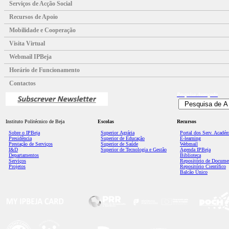
Serviços de Acção Social
Recursos de Apoio
Mobilidade e Cooperação
Visita Virtual
Webmail IPBeja
Horário de Funcionamento
Contactos
Pesquisa
Avançada
Instituto Politécnico de Beja
Escolas
Recursos
Sobre o IPBeja
Superior
Agrária
Portal dos Serv. Acadé
Presidência
Superior de Educação
E-learning
Prestação de Serviços
Superior de Saúde
Webmail
I&D
Superior de Tecnologia e Gestão
Agenda IPBeja
Departamentos
Biblioteca
Serviços
Repositório de Docume
Projetos
Repositório Científico
Balcão Único