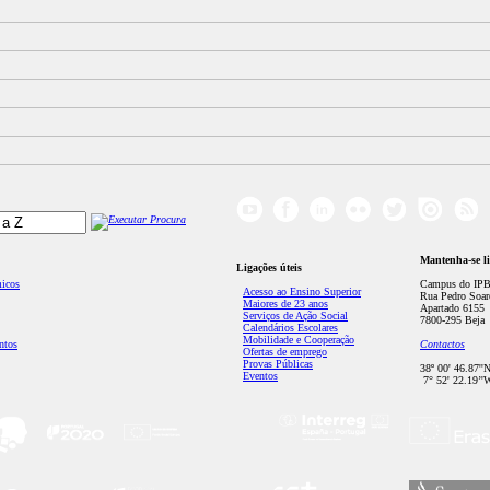
Mantenha-se l
Ligações úteis
micos
Campus do IPB
Acesso ao Ensino Superior
Rua Pedro Soar
Maiores de 23 anos
Apartado 6155
Serviços de Ação Social
7800-295 Beja
Calendários Escolares
Mobilidade e Cooperação
ntos
Contactos
Ofertas de emprego
Provas Públicas
38º 00' 46.87''
Eventos
7° 52' 22.19’'