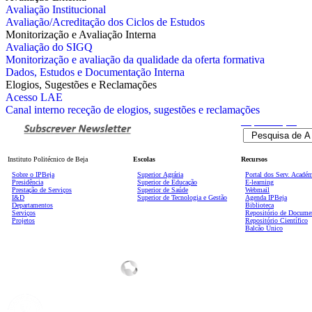
Avaliação Institucional
Avaliação/Acreditação dos Ciclos de Estudos
Monitorização e Avaliação Interna
Avaliação do SIGQ
Monitorização e avaliação da qualidade da oferta formativa
Dados, Estudos e Documentação Interna
Elogios, Sugestões e Reclamações
Acesso LAE
Canal interno receção de elogios, sugestões e reclamações
Pesquisa
Avançada
Instituto Politécnico de Beja
Escolas
Recursos
Sobre o IPBeja
Superior
Agrária
Portal dos Serv. Acadé
Presidência
Superior de Educação
E-learning
Prestação de Serviços
Superior de Saúde
Webmail
I&D
Superior de Tecnologia e Gestão
Agenda IPBeja
Departamentos
Biblioteca
Serviços
Repositório de Docume
Projetos
Repositório Científico
Balcão Único