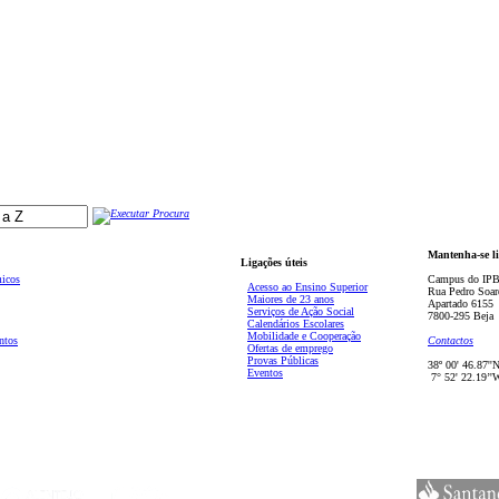
Mantenha-se l
Ligações úteis
micos
Campus do IPB
Acesso ao Ensino Superior
Rua Pedro Soar
Maiores de 23 anos
Apartado 6155
Serviços de Ação Social
7800-295 Beja
Calendários Escolares
Mobilidade e Cooperação
ntos
Contactos
Ofertas de emprego
Provas Públicas
38º 00' 46.87''
Eventos
7° 52' 22.19’'