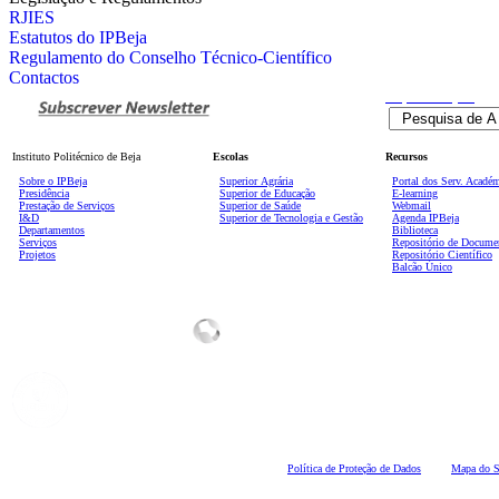
RJIES
Estatutos do IPBeja
Regulamento do Conselho Técnico-Científico
Contactos
Pesquisa
Avançada
Instituto Politécnico de Beja
Escolas
Recursos
Sobre o IPBeja
Superior
Agrária
Portal dos Serv. Acadé
Presidência
Superior de Educação
E-learning
Prestação de Serviços
Superior de Saúde
Webmail
I&D
Superior de Tecnologia e Gestão
Agenda IPBeja
Departamentos
Biblioteca
Serviços
Repositório de Docume
Projetos
Repositório Científico
Balcão Único
Polí
tica de Proteção de Dados
Mapa do S