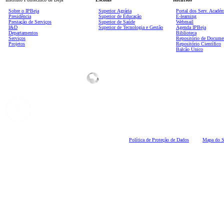
Sobre o IPBeja
Superior
Agrária
Portal dos Serv. Acadé
Presidência
Superior de Educação
E-learning
Prestação de Serviços
Superior de Saúde
Webmail
I&D
Superior de Tecnologia e Gestão
Agenda IPBeja
Departamentos
Biblioteca
Serviços
Repositório de Docume
Projetos
Repositório Científico
Balcão Único
Polí
tica de Proteção de Dados
Mapa do S